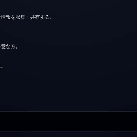
。
な情報を収集・共有する。
得意な方。
迎。