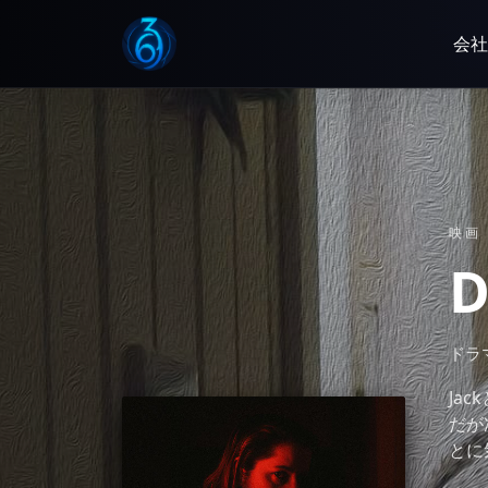
会社
映画
D
ドラ
Ja
だが
とに