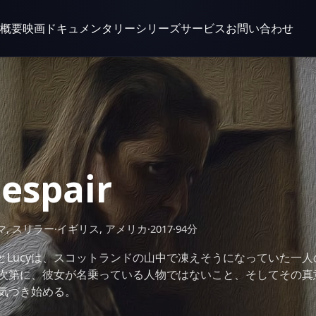
概要
映画
ドキュメンタリー
シリーズ
サービス
お問い合わせ
espair
マ, スリラー
·
イギリス, アメリカ
·
2017
·
94分
ckとLucyは、スコットランドの山中で凍えそうになっていた一
次第に、彼女が名乗っている人物ではないこと、そしてその真
気づき始める。