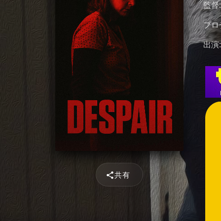
監督
プロ
出演
共有